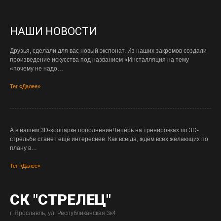
НАШИ НОВОСТИ
Друзья, сделали для вас новый экспонат. Из наших закромов создали
произведение искусства под названием «Инсталляция на тему
«почему не надо…
Тег «Далее»
А в нашем 3D-зоопарке пополнение!Теперь на тренировках по 3D-
стрельбе станет ещё интереснее. Как всегда, ждём всех желающих по
плану в…
Тег «Далее»
СК "СТРЕЛЕЦ"
г. Ярославль, ул. Республиканская 3к4